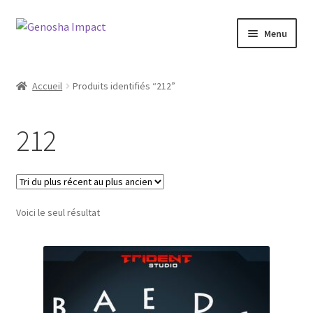
Aller
Aller
Menu
à
au
la
contenu
Accueil
navigation
Accueil
Produits identifiés “212”
Cart
212
Checkout
My account
Voici le seul résultat
Shop
Wishlist