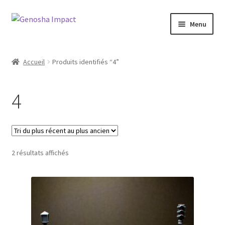
Aller
Aller
Menu
à
au
la
contenu
Accueil
navigation
Accueil
Produits identifiés “4”
Cart
4
Checkout
My account
Trié
2 résultats affichés
Shop
du
plus
Wishlist
récent
au
plus
ancien