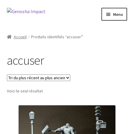
Aller
Aller
Menu
à
au
la
contenu
Accueil
navigation
Accueil
Produits identifiés “accuser”
Cart
accuser
Checkout
My account
Voici le seul résultat
Shop
Wishlist