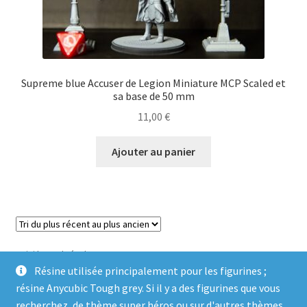
Supreme blue Accuser de Legion Miniature MCP Scaled et
sa base de 50 mm
11,00
€
Ajouter au panier
Voici le seul résultat
Résine utilisée principalement pour les figurines ;
résine Anycubic Tough grey. Si il y a des figurines que vous
recherchez, de thème super héros ou sur d'autres thèmes,