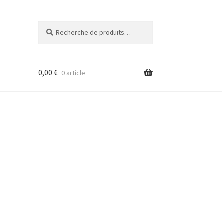
Recherche
Recherche
pour :
0,00
€
0 article