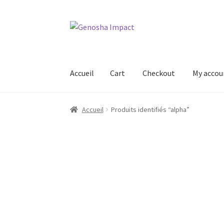
Aller
Aller
à
au
la
contenu
navigation
Accueil
Cart
Checkout
My accou
Accueil
Cart
Checkout
My account
Shop
Wishl
Accueil
Produits identifiés “alpha”