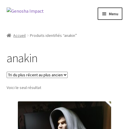
Aller
Aller
Menu
à
au
la
contenu
Accueil
navigation
Accueil
Produits identifiés “anakin”
Cart
anakin
Checkout
My account
Voici le seul résultat
Shop
Wishlist