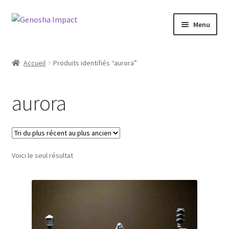
Aller
Aller
Menu
à
au
la
contenu
Accueil
navigation
Accueil
Produits identifiés “aurora”
Cart
aurora
Checkout
My account
Voici le seul résultat
Shop
Wishlist