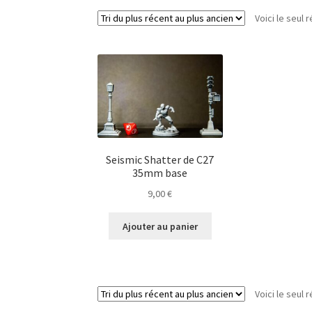
Voici le seul r
Seismic Shatter de C27
35mm base
9,00
€
Ajouter au panier
Voici le seul r