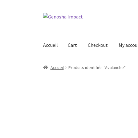
Aller
Aller
à
au
la
contenu
navigation
Accueil
Cart
Checkout
My accou
Accueil
Cart
Checkout
My account
Shop
Wishl
Accueil
Produits identifiés “Avalanche”