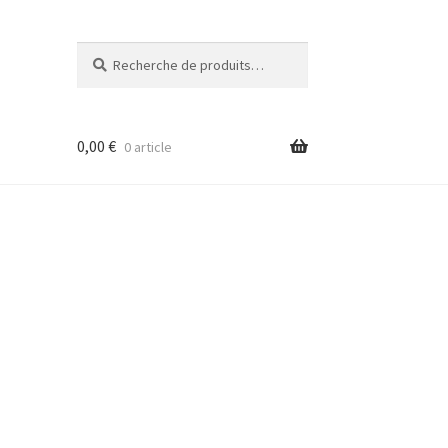
Recherche
Recherche
pour :
0,00
€
0 article