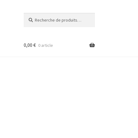
Recherche
Recherche
pour :
0,00
€
0 article