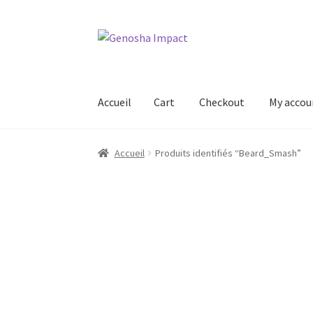
Aller
Aller
à
au
la
contenu
navigation
Accueil
Cart
Checkout
My accou
Accueil
Cart
Checkout
My account
Shop
Wishl
Accueil
Produits identifiés “Beard_Smash”