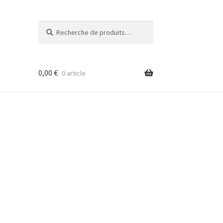
Recherche
Recherche
pour :
0,00
€
0 article