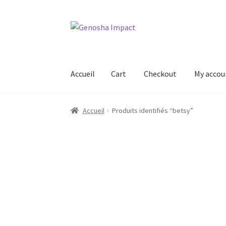
Aller
Aller
à
au
la
contenu
navigation
Accueil
Cart
Checkout
My accou
Accueil
Cart
Checkout
My account
Shop
Wishl
Accueil
Produits identifiés “betsy”