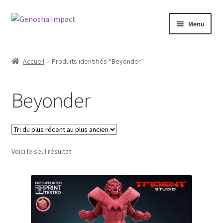
Aller
Aller
Menu
à
au
la
contenu
Accueil
navigation
Accueil
Produits identifiés “Beyonder”
Cart
Beyonder
Checkout
My account
Voici le seul résultat
Shop
Wishlist