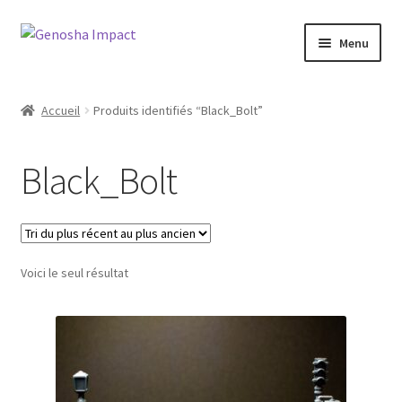
Aller
Aller
Menu
à
au
la
contenu
Accueil
navigation
Accueil
Produits identifiés “Black_Bolt”
Cart
Black_Bolt
Checkout
My account
Voici le seul résultat
Shop
Wishlist