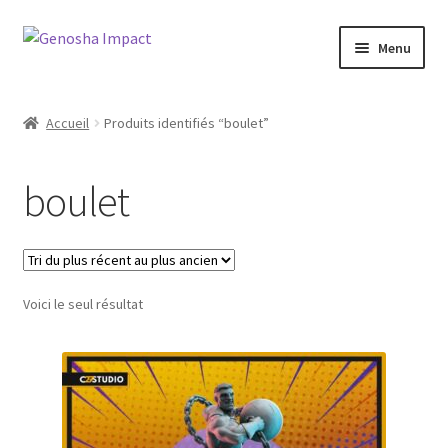
Aller
Aller
Menu
à
au
la
contenu
Accueil
navigation
Accueil
Produits identifiés “boulet”
Cart
boulet
Checkout
My account
Voici le seul résultat
Shop
Wishlist