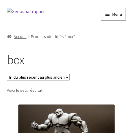
Aller
Aller
Menu
à
au
la
contenu
Accueil
navigation
Accueil
Produits identifiés “box”
Cart
box
Checkout
My account
Voici le seul résultat
Shop
Wishlist