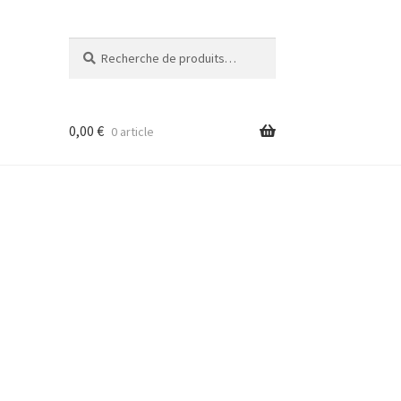
Recherche
Recherche
pour :
0,00
€
0 article