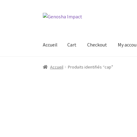
Aller
Aller
à
au
la
contenu
navigation
Accueil
Cart
Checkout
My accou
Accueil
Cart
Checkout
My account
Shop
Wishl
Accueil
Produits identifiés “cap”