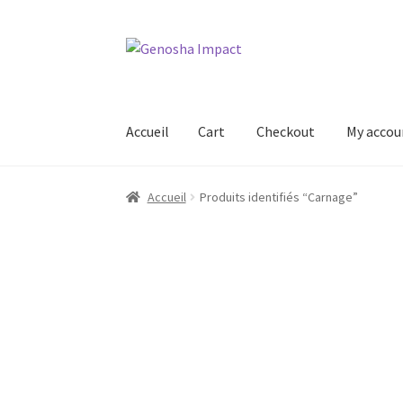
Aller
Aller
à
au
la
contenu
navigation
Accueil
Cart
Checkout
My accou
Accueil
Cart
Checkout
My account
Shop
Wishl
Accueil
Produits identifiés “Carnage”