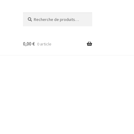
Recherche
Recherche
pour :
0,00
€
0 article