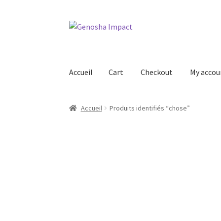
Aller
Aller
à
au
la
contenu
navigation
Accueil
Cart
Checkout
My accou
Accueil
Cart
Checkout
My account
Shop
Wishl
Accueil
Produits identifiés “chose”