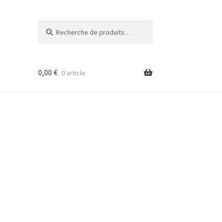
Recherche
Recherche
pour :
0,00
€
0 article