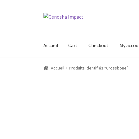
Aller
Aller
à
au
la
contenu
navigation
Accueil
Cart
Checkout
My accou
Accueil
Cart
Checkout
My account
Shop
Wishl
Accueil
Produits identifiés “Crossbone”