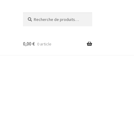
Recherche
Recherche
pour :
0,00
€
0 article