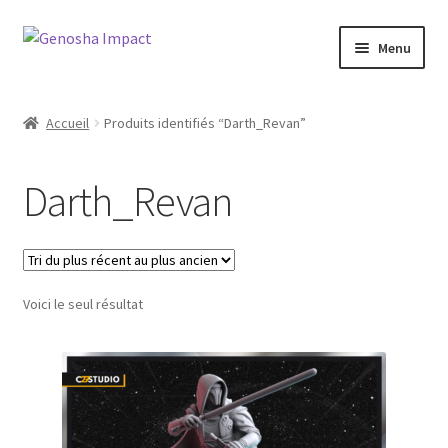
Aller
Aller
Menu
à
au
la
contenu
Accueil
navigation
Accueil
Produits identifiés “Darth_Revan”
Cart
Darth_Revan
Checkout
My account
Voici le seul résultat
Shop
Wishlist