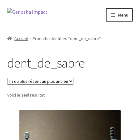
Aller
Aller
Menu
à
au
la
contenu
Accueil
navigation
Accueil
Produits identifiés “dent_de_sabre”
Cart
dent_de_sabre
Checkout
My account
Voici le seul résultat
Shop
Wishlist