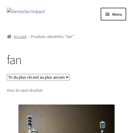
Aller
Aller
Menu
à
au
la
contenu
Accueil
navigation
Accueil
Produits identifiés “fan”
Cart
fan
Checkout
My account
Voici le seul résultat
Shop
Wishlist