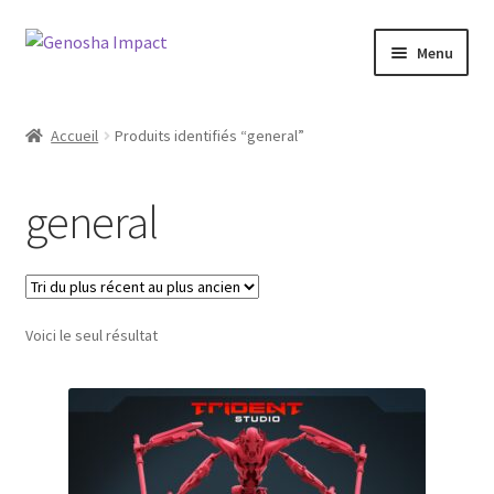
Aller
Aller
Menu
à
au
la
contenu
Accueil
navigation
Accueil
Produits identifiés “general”
Cart
general
Checkout
My account
Voici le seul résultat
Shop
Wishlist