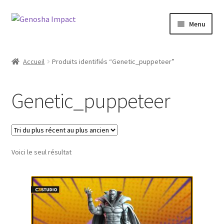
Aller
Aller
Menu
à
au
la
contenu
Accueil
navigation
Accueil
Produits identifiés “Genetic_puppeteer”
Cart
Genetic_puppeteer
Checkout
My account
Voici le seul résultat
Shop
Wishlist