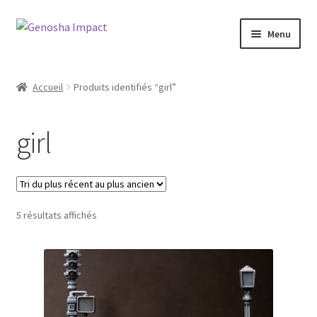
Aller
Aller
Menu
à
au
la
contenu
Accueil
navigation
Accueil
Produits identifiés “girl”
Cart
girl
Checkout
My account
Trié
5 résultats affichés
Shop
du
plus
Wishlist
récent
au
plus
ancien