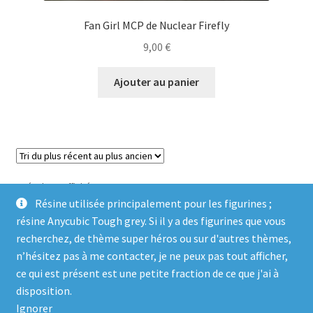
Fan Girl MCP de Nuclear Firefly
9,00
€
Ajouter au panier
Trié
5 résultats affichés
du
Résine utilisée principalement pour les figurines ;
plus
résine Anycubic Tough grey. Si il y a des figurines que vous
récent
recherchez, de thème super héros ou sur d'autres thèmes,
au
n’hésitez pas à me contacter, je ne peux pas tout afficher,
plus
ce qui est présent est une petite fraction de ce que j'ai à
ancien
© Genosha Impact 2026
disposition.
Built with WooCommerce
.
Ignorer