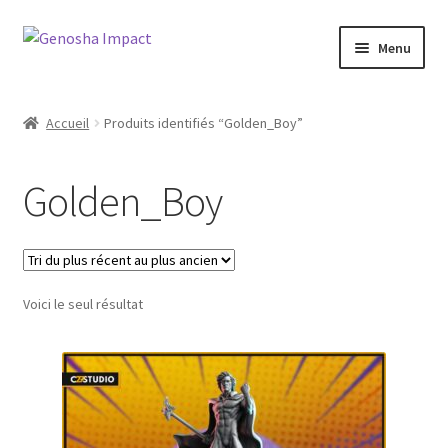
Aller
Aller
Menu
à
au
la
contenu
Accueil
navigation
Accueil
Produits identifiés “Golden_Boy”
Cart
Golden_Boy
Checkout
My account
Voici le seul résultat
Shop
Wishlist