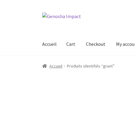
Aller
Aller
à
au
la
contenu
navigation
Accueil
Cart
Checkout
My accou
Accueil
Cart
Checkout
My account
Shop
Wishl
Accueil
Produits identifiés “grunt”