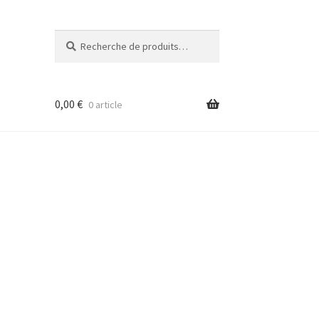
Recherche
Recherche
pour :
0,00
€
0 article