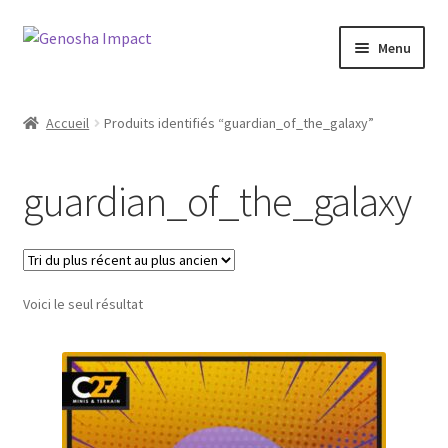
Aller
Aller
Menu
à
au
la
contenu
Accueil
navigation
Accueil
Produits identifiés “guardian_of_the_galaxy”
Cart
guardian_of_the_galaxy
Checkout
My account
Voici le seul résultat
Shop
Wishlist