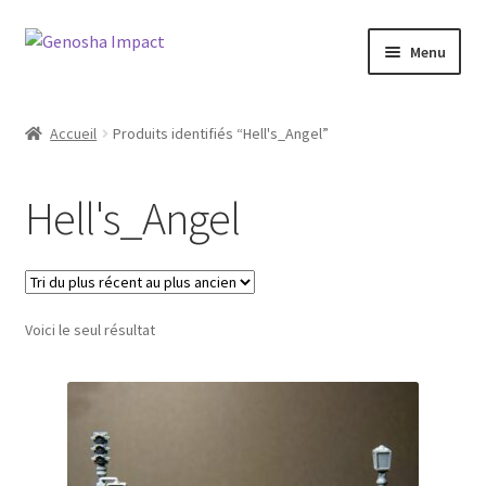
Aller
Aller
Menu
à
au
la
contenu
Accueil
navigation
Accueil
Produits identifiés “Hell's_Angel”
Cart
Hell's_Angel
Checkout
My account
Voici le seul résultat
Shop
Wishlist