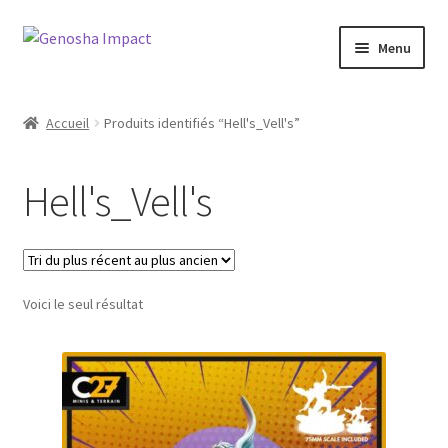
Aller
Aller
Menu
à
au
la
contenu
Accueil
navigation
Accueil
Produits identifiés “Hell's_Vell's”
Cart
Hell's_Vell's
Checkout
My account
Voici le seul résultat
Shop
Wishlist