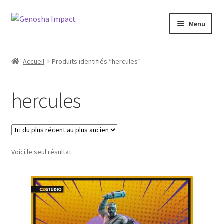
Aller
Aller
Menu
à
au
la
contenu
Accueil
navigation
Accueil
Produits identifiés “hercules”
Cart
hercules
Checkout
My account
Voici le seul résultat
Shop
Wishlist