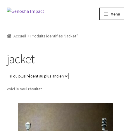
Aller
Aller
Menu
à
au
la
contenu
Accueil
navigation
Accueil
Produits identifiés “jacket”
Cart
jacket
Checkout
My account
Voici le seul résultat
Shop
Wishlist