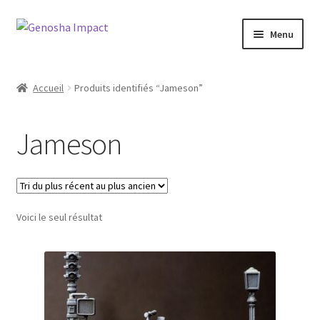
Aller
Aller
Menu
à
au
la
contenu
Accueil
navigation
Accueil
Produits identifiés “Jameson”
Cart
Jameson
Checkout
My account
Voici le seul résultat
Shop
Wishlist