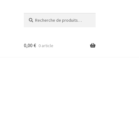
Recherche
Recherche
pour :
0,00
€
0 article