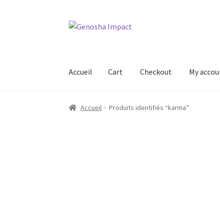
Aller
Aller
à
au
la
contenu
navigation
Accueil
Cart
Checkout
My accou
Accueil
Cart
Checkout
My account
Shop
Wishl
Accueil
Produits identifiés “karma”