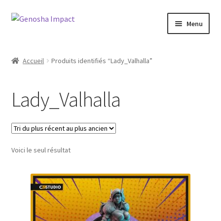
Aller
Aller
Menu
à
au
la
contenu
Accueil
navigation
Accueil
Produits identifiés “Lady_Valhalla”
Cart
Lady_Valhalla
Checkout
My account
Voici le seul résultat
Shop
Wishlist