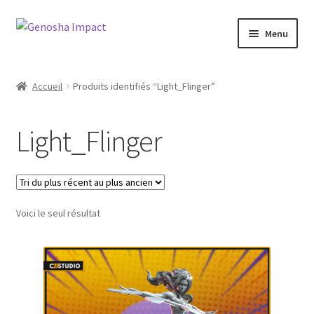
Aller
Aller
Menu
à
au
la
contenu
Accueil
navigation
Accueil
Produits identifiés “Light_Flinger”
Cart
Light_Flinger
Checkout
My account
Voici le seul résultat
Shop
Wishlist