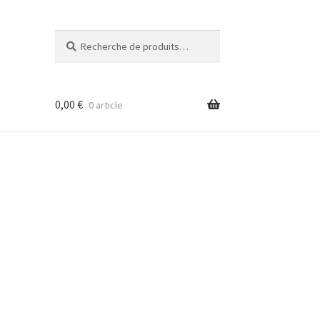
Recherche
Recherche
pour :
0,00
€
0 article