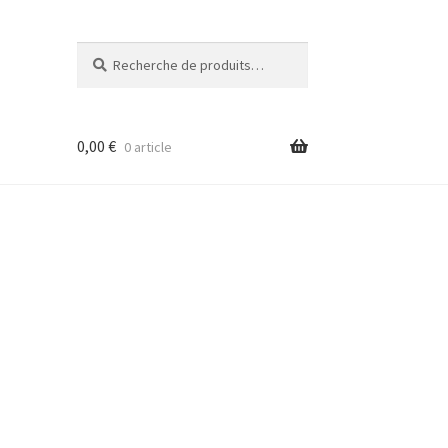
Recherche
Recherche
pour :
0,00
€
0 article