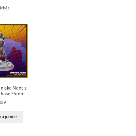
Trié
fichés
du
plus
récent
au
plus
ancien
n aka Mantis
c base 35mm
50
€
au panier