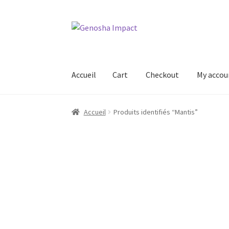
Aller
Aller
à
au
la
contenu
navigation
Accueil
Cart
Checkout
My accou
Accueil
Cart
Checkout
My account
Shop
Wishl
Accueil
Produits identifiés “Mantis”