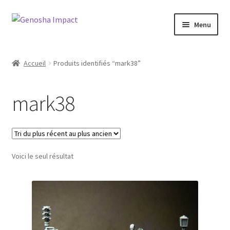
Aller
Aller
Menu
à
au
la
contenu
Accueil
navigation
Accueil
Produits identifiés “mark38”
Cart
mark38
Checkout
My account
Voici le seul résultat
Shop
Wishlist