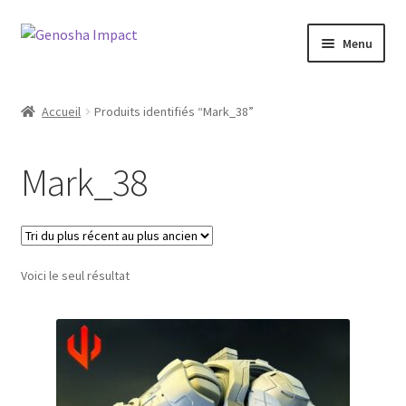
Aller
Aller
Menu
à
au
la
contenu
Accueil
navigation
Accueil
Produits identifiés “Mark_38”
Cart
Mark_38
Checkout
My account
Voici le seul résultat
Shop
Wishlist