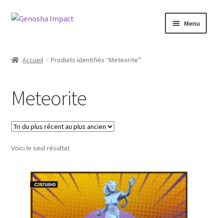
Aller
Aller
Menu
à
au
la
contenu
Accueil
navigation
Accueil
Produits identifiés “Meteorite”
Cart
Meteorite
Checkout
My account
Voici le seul résultat
Shop
Wishlist