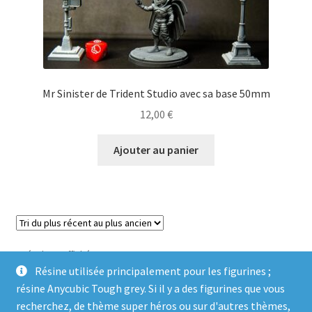
Mr Sinister de Trident Studio avec sa base 50mm
12,00
€
Ajouter au panier
Trié
2 résultats affichés
du
Résine utilisée principalement pour les figurines ;
plus
résine Anycubic Tough grey. Si il y a des figurines que vous
récent
recherchez, de thème super héros ou sur d'autres thèmes,