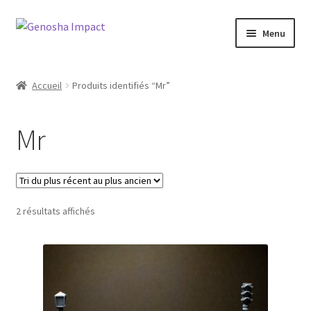
Aller
Aller
Menu
à
au
la
contenu
Accueil
navigation
Accueil
Produits identifiés “Mr”
Cart
Mr
Checkout
My account
Trié
2 résultats affichés
Shop
du
plus
Wishlist
récent
au
plus
ancien