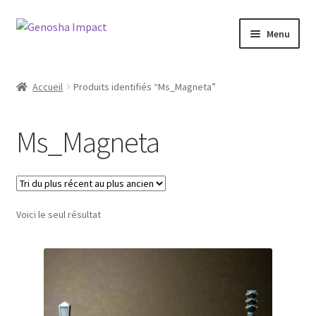
Aller
Aller
Menu
à
au
la
contenu
Accueil
navigation
Accueil
Produits identifiés “Ms_Magneta”
Cart
Ms_Magneta
Checkout
My account
Voici le seul résultat
Shop
Wishlist