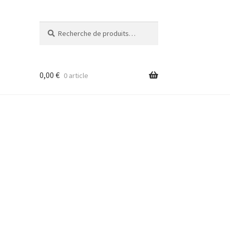
Recherche
Recherche
pour :
0,00
€
0 article