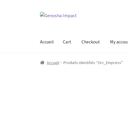
Aller
Aller
à
au
la
contenu
navigation
Accueil
Cart
Checkout
My accou
Accueil
Cart
Checkout
My account
Shop
Wishl
Accueil
Produits identifiés “Orc_Empress”