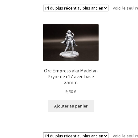
Voici le seul r
Orc Empress aka Madelyn
Pryor de c27 avec base
35mm
9,50
€
Ajouter au panier
Voici le seul r