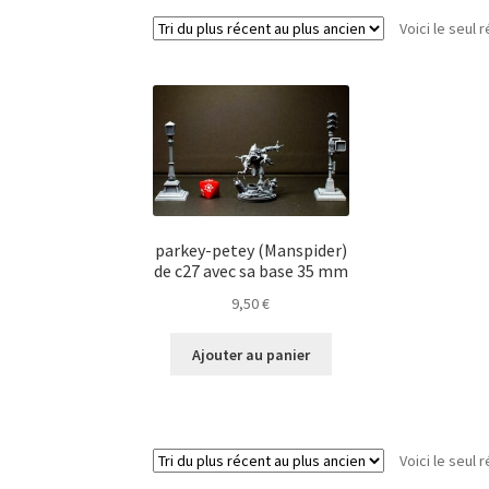
Voici le seul r
parkey-petey (Manspider)
de c27 avec sa base 35 mm
9,50
€
Ajouter au panier
Voici le seul r