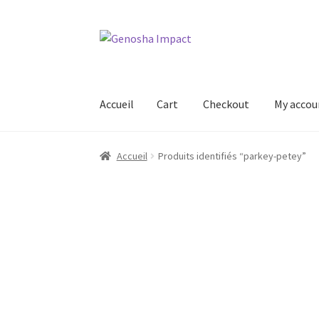
Aller
Aller
à
au
la
contenu
navigation
Accueil
Cart
Checkout
My accou
Accueil
Cart
Checkout
My account
Shop
Wishl
Accueil
Produits identifiés “parkey-petey”