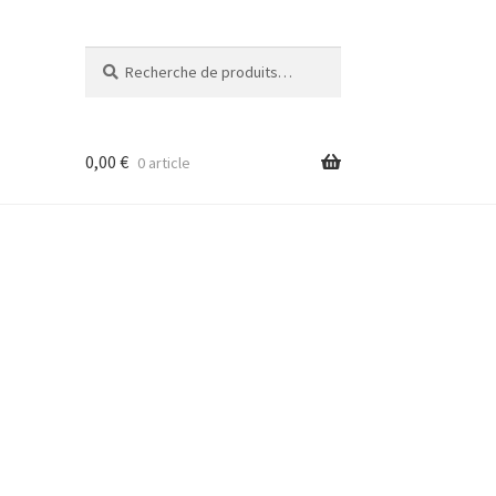
Recherche
Recherche
pour :
0,00
€
0 article