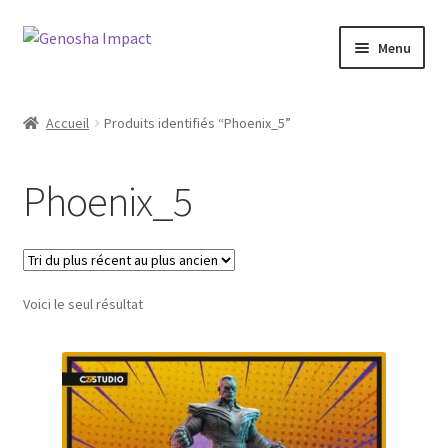
Aller
Aller
Menu
à
au
la
contenu
Accueil
navigation
Accueil
Produits identifiés “Phoenix_5”
Cart
Phoenix_5
Checkout
My account
Voici le seul résultat
Shop
Wishlist