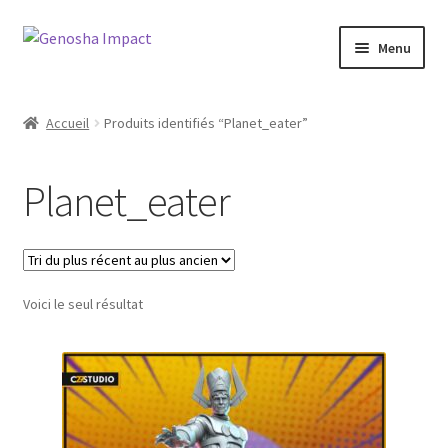
Aller
Aller
Menu
à
au
la
contenu
Accueil
navigation
Accueil
Produits identifiés “Planet_eater”
Cart
Planet_eater
Checkout
My account
Voici le seul résultat
Shop
Wishlist