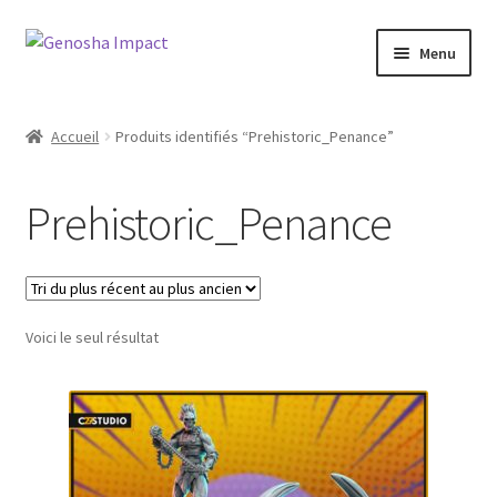
Aller
Aller
Menu
à
au
la
contenu
Accueil
navigation
Accueil
Produits identifiés “Prehistoric_Penance”
Cart
Prehistoric_Penance
Checkout
My account
Voici le seul résultat
Shop
Wishlist