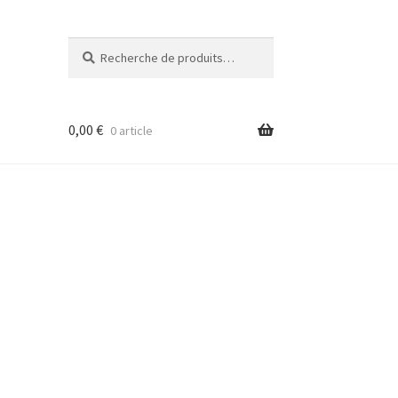
Recherche
Recherche
pour :
0,00
€
0 article