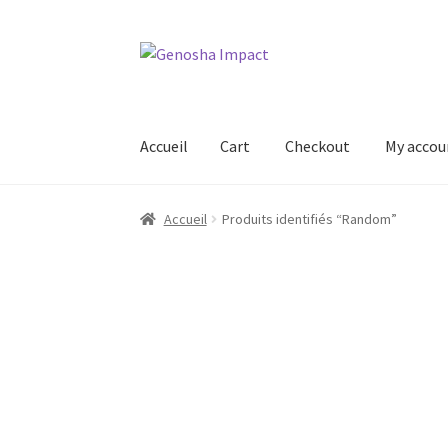
Aller
Aller
à
au
la
contenu
navigation
Accueil
Cart
Checkout
My accou
Accueil
Cart
Checkout
My account
Shop
Wishl
Accueil
Produits identifiés “Random”