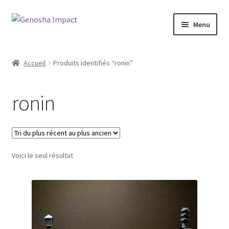
Aller
Aller
Menu
à
au
la
contenu
Accueil
navigation
Accueil
Produits identifiés “ronin”
Cart
ronin
Checkout
My account
Voici le seul résultat
Shop
Wishlist