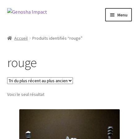
Aller
Aller
Menu
à
au
la
contenu
Accueil
navigation
Accueil
Produits identifiés “rouge”
Cart
rouge
Checkout
My account
Voici le seul résultat
Shop
Wishlist