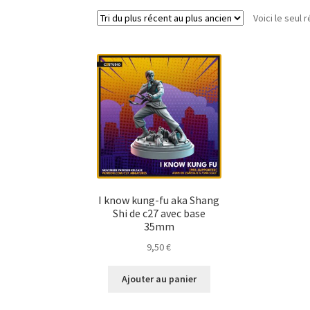
Voici le seul r
I know kung-fu aka Shang
Shi de c27 avec base
35mm
9,50
€
Ajouter au panier