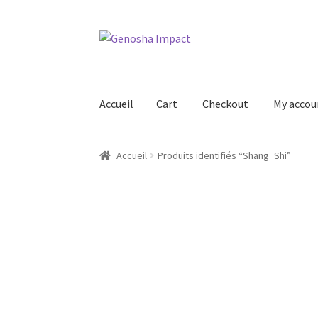
Aller
Aller
à
au
la
contenu
navigation
Accueil
Cart
Checkout
My accou
Accueil
Cart
Checkout
My account
Shop
Wishl
Accueil
Produits identifiés “Shang_Shi”