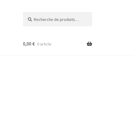
Recherche
Recherche
pour :
0,00
€
0 article